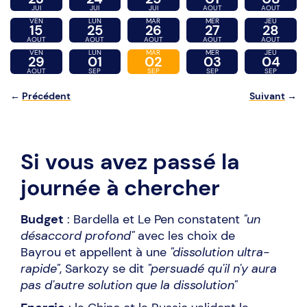
JUI
JUI
JUI
AOUT
AOUT
VEN
LUN
MAR
MER
JEU
15
25
26
27
28
AOUT
AOUT
AOUT
AOUT
AOUT
VEN
LUN
MAR
MER
JEU
29
01
02
03
04
AOUT
SEP
SEP
SEP
SEP
←
Précédent
Suivant
→
Si vous avez passé la
journée à chercher
Budget
: Bardella et Le Pen constatent
"un
désaccord profond"
avec les choix de
Bayrou
et appellent à une
"dissolution ultra-
rapide"
, Sarkozy se dit
"persuadé qu'il n'y aura
pas d'autre solution que la dissolution"