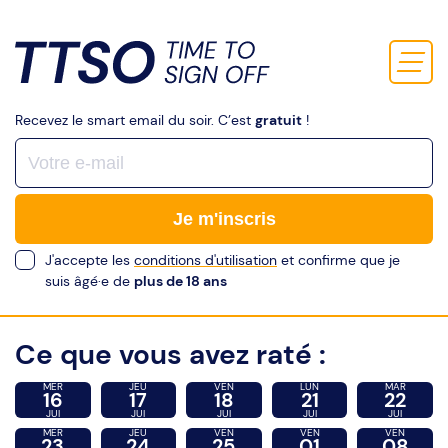
Recevez le smart email du soir. C’est
gratuit
!
Je m'inscris
J'accepte les
conditions d'utilisation
et confirme que je
suis âgé·e de
plus de 18 ans
Ce que vous avez raté :
MER
JEU
VEN
LUN
MAR
16
17
18
21
22
JUI
JUI
JUI
JUI
JUI
MER
JEU
VEN
VEN
VEN
23
24
25
01
08