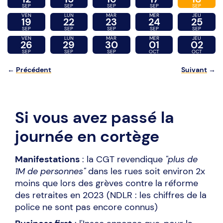
SEP
SEP
SEP
SEP
SEP
VEN
LUN
MAR
MER
JEU
19
22
23
24
25
SEP
SEP
SEP
SEP
SEP
VEN
LUN
MAR
MER
JEU
26
29
30
01
02
SEP
SEP
SEP
OCT
OCT
←
Précédent
Suivant
→
Si vous avez passé la
journée en cortège
Manifestations
: la CGT revendique
"plus de
1M de personnes"
dans les rues soit environ 2x
moins que lors des grèves contre la réforme
des retraites en 2023 (NDLR : les chiffres de la
police ne sont pas encore connus)