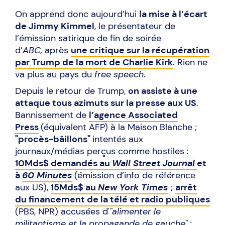
On apprend donc aujourd’hui
la mise à l’écart
de Jimmy Kimmel
, le présentateur de
l’émission satirique de fin de soirée
d’
ABC,
après
une critique sur la récupération
par Trump de la mort de Charlie Kirk
. Rien ne
va plus au pays du
free speech
.
Depuis le retour de Trump,
on assiste à une
attaque tous azimuts sur la presse aux US
.
Bannissement de
l’agence Associated
Press
(équivalent AFP) à la Maison Blanche ;
"procès-bâillons"
intentés aux
journaux/médias perçus comme hostiles :
10Mds$ demandés au
Wall Street Journal
et
à
60 Minutes
(émission d’info de référence
aux US),
15Mds$ au
New York Times
;
arrêt
du financement de la télé et radio publiques
(PBS, NPR) accusées d'
"alimenter le
militantisme et la propagande de gauche"
;