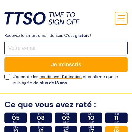
Recevez le smart email du soir. C’est
gratuit
!
Je m'inscris
J'accepte les
conditions d'utilisation
et confirme que je
suis âgé·e de
plus de 18 ans
Ce que vous avez raté :
VEN
LUN
MAR
MER
JEU
05
08
09
10
11
SEP
SEP
SEP
SEP
SEP
VEN
LUN
MAR
MER
JEU
12
15
16
17
18