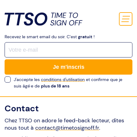
Recevez le smart email du soir. C’est
gratuit
!
Je m'inscris
J'accepte les
conditions d'utilisation
et confirme que je
suis âgé·e de
plus de 18 ans
Contact
Chez TTSO on adore le feed-back lecteur, dites
nous tout à
contact@timetosignoff.fr
.