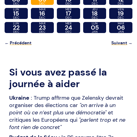
DEC
DEC
DEC
DEC
DEC
LUN
MAR
MER
JEU
VEN
15
16
17
18
19
DEC
DEC
DEC
DEC
DEC
LUN
MAR
MER
LUN
MAR
22
23
24
05
06
DEC
DEC
DEC
JAN
JAN
←
Précédent
Suivant
→
Si vous avez passé la
journée à aider
Ukraine
: Trump affirme que Zelensky devrait
organiser des élections car
"on arrive à un
point où ce n’est plus une démocratie"
et
critiques les Européens qui
"parlent trop et ne
font rien de concret"