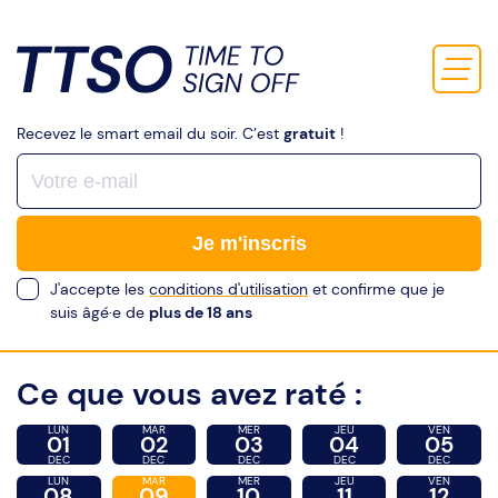
Recevez le smart email du soir. C’est
gratuit
!
Je m'inscris
J'accepte les
conditions d'utilisation
et confirme que je
suis âgé·e de
plus de 18 ans
Ce que vous avez raté :
LUN
MAR
MER
JEU
VEN
01
02
03
04
05
DEC
DEC
DEC
DEC
DEC
LUN
MAR
MER
JEU
VEN
08
09
10
11
12