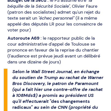
Budget de la Sécu
: le PS assume être
"la
béquille de la Sécurité Sociale"
, Olivier Faure
(patron des socialistes) admet qu'un rejet du
texte serait un
"échec personnel"
(il a même
appelé des députés LR pour les convaincre de
voter pour)
Autoroute A69
: le rapporteur public de la
cour administrative d'appel de Toulouse se
prononce en faveur de la reprise du chantier
(l'audience est prévue jeudi avant un délibéré
dans une dizaine de jours)
Selon le Wall Street Journal, en échange
du soutien de Trump au rachat de Warner
Bros Discovery, le patron de Paramount
(qui a fait hier une contre-offre de rachat
à 108Mds$) a promis au président US
qu'il effectuerait
"des changements
radicaux"
au sein de CNN (propriété du