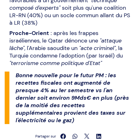
favorables à un gouvernement
"technique
composé d'experts"
soit plus qu'une coalition
LR-RN (40%) ou un socle commun allant du PS
à LR (38%)
Proche-Orient
: après les frappes
israéliennes, le Qatar dénonce une
"attaque
lâche"
, l'Arabie saoudite un
"acte criminel"
, la
Turquie condamne l'adoption (par Israël) du
"terrorisme comme politique d'Etat"
Bonne nouvelle pour le futur PM : les
recettes fiscales ont augmenté de
presque 4% au 1er semestre vs l'an
dernier soit environ 9Mds€ en plus (près
de la moitié des recettes
supplémentaires provient des taxes sur
l'électricité ou le gaz)
Partager sur