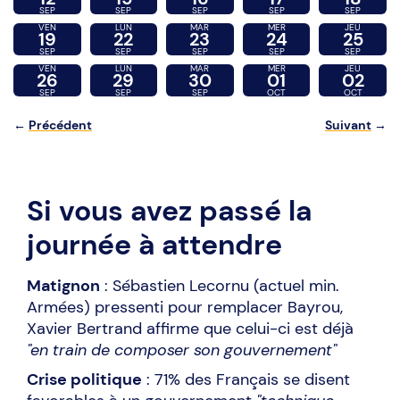
SEP
SEP
SEP
SEP
SEP
VEN
LUN
MAR
MER
JEU
19
22
23
24
25
SEP
SEP
SEP
SEP
SEP
VEN
LUN
MAR
MER
JEU
26
29
30
01
02
SEP
SEP
SEP
OCT
OCT
←
Précédent
Suivant
→
Si vous avez passé la
journée à attendre
Matignon
: Sébastien Lecornu (actuel min.
Armées) pressenti pour remplacer Bayrou,
Xavier Bertrand affirme que celui-ci est déjà
"en train de composer son gouvernement"
Crise politique
: 71% des Français se disent