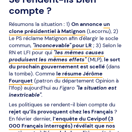
compte ?
Résumons la situation : 1)
On annonce
un
clone présidentiel à Matignon
(Lecornu), 2)
Le PS réclame Matignon afin d'élargir le socle
commun,
"inconcevable"
pour LR
; 3) Selon le
RN et LFI pour qui
"les mêmes causes
produisent les mêmes effets"
(MLP),
le sort
du prochain gouvernement est scellé
(dans
la tombe). Comme
le résume Jérôme
Fourquet
(patron du département Opinion à
l’Ifop) aujourd’hui au
Figaro
"la situation est
inextricable"
.
Les politiques se rendent-il bien compte du
rejet qu’ils provoquent chez les Français
?
En février dernier,
l’enquête du Cevipof (3
000 Français interrogés) révélait que nos