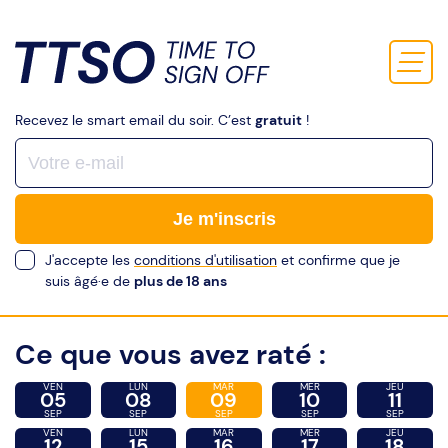
Recevez le smart email du soir. C’est
gratuit
!
Je m'inscris
J'accepte les
conditions d'utilisation
et confirme que je
suis âgé·e de
plus de 18 ans
Ce que vous avez raté :
VEN
LUN
MAR
MER
JEU
05
08
09
10
11
SEP
SEP
SEP
SEP
SEP
VEN
LUN
MAR
MER
JEU
12
15
16
17
18