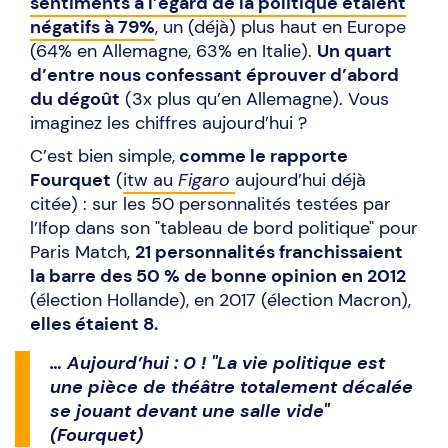
sentiments à l’égard de la politique étaient
négatifs à 79%
, un (déjà) plus haut en Europe
(64% en Allemagne, 63% en Italie).
Un quart
d’entre nous confessant éprouver d’abord
du dégoût
(3x plus qu’en Allemagne). Vous
imaginez les chiffres aujourd’hui ?
C’est bien simple,
comme le rapporte
Fourquet
(
itw au
Figaro
aujourd’hui déjà
citée) : sur les 50 personnalités testées par
l’Ifop dans son "tableau de bord politique" pour
Paris Match,
21 personnalités franchissaient
la barre des 50 % de bonne opinion en 2012
(élection Hollande), en 2017 (élection Macron),
elles étaient 8.
… Aujourd’hui : 0 ! "La vie politique est
une pièce de théâtre totalement décalée
se jouant devant une salle vide"
(Fourquet)