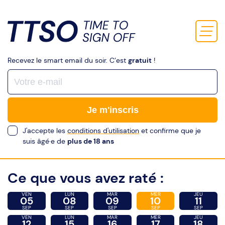
Recevez le smart email du soir. C’est
gratuit
!
Je m'inscris
J'accepte les
conditions d'utilisation
et confirme que je
suis âgé·e de
plus de 18 ans
Ce que vous avez raté :
VEN
LUN
MAR
MER
JEU
05
08
09
10
11
SEP
SEP
SEP
SEP
SEP
VEN
LUN
MAR
MER
JEU
12
15
16
17
18