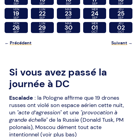
SEP
SEP
SEP
SEP
SEP
VEN
LUN
MAR
MER
JEU
19
22
23
24
25
SEP
SEP
SEP
SEP
SEP
VEN
LUN
MAR
MER
JEU
26
29
30
01
02
SEP
SEP
SEP
OCT
OCT
←
Précédent
Suivant
→
Si vous avez passé la
journée à DC
Escalade
: la Pologne affirme que 19 drones
russes ont violé son espace aérien cette nuit,
un
"acte d’agression"
et une
"provocation à
grande échelle"
de la Russie (Donald Tusk, PM
polonais), Moscou dément tout acte
intentionnel (voir plus bas)