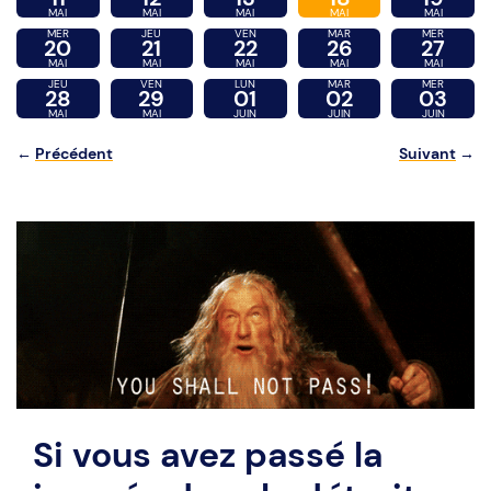
MAI
MAI
MAI
MAI
MAI
MER
JEU
VEN
MAR
MER
20
21
22
26
27
MAI
MAI
MAI
MAI
MAI
JEU
VEN
LUN
MAR
MER
28
29
01
02
03
MAI
MAI
JUIN
JUIN
JUIN
←
Précédent
Suivant
→
Si vous avez passé la