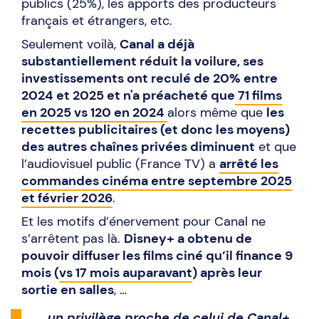
publics (25%), les apports des producteurs
français et étrangers, etc.
Seulement voilà,
Canal a déjà
substantiellement réduit la voilure, ses
investissements ont reculé de 20% entre
2024 et 2025 et n'a préacheté que
71 films
en 2025 vs 120 en 2024
alors même que
les
recettes publicitaires (et donc les moyens)
des autres chaînes privées diminuent
et que
l’audiovisuel public (France TV) a
arrêté les
commandes cinéma entre septembre 2025
et février 2026
.
Et les motifs d’énervement pour Canal ne
s’arrêtent pas là.
Disney+ a obtenu de
pouvoir diffuser les films ciné qu’il finance 9
mois (
vs 17 mois auparavant
) après leur
sortie en salles
, …
… un privilège proche de celui de Canal+