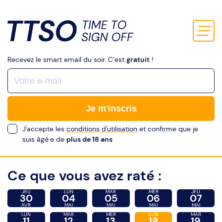
Recevez le smart email du soir. C’est
gratuit
!
Je m'inscris
J'accepte les
conditions d'utilisation
et confirme que je
suis âgé·e de
plus de 18 ans
Ce que vous avez raté :
JEU
LUN
MAR
MER
JEU
30
04
05
06
07
AVR
MAI
MAI
MAI
MAI
LUN
MAR
MER
LUN
MAR
11
12
13
18
19