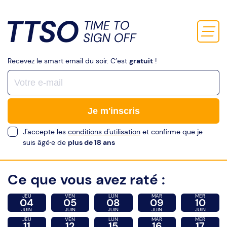
Recevez le smart email du soir. C’est
gratuit
!
Je m'inscris
J'accepte les
conditions d'utilisation
et confirme que je
suis âgé·e de
plus de 18 ans
Ce que vous avez raté :
JEU
VEN
LUN
MAR
MER
04
05
08
09
10
JUIN
JUIN
JUIN
JUIN
JUIN
JEU
VEN
LUN
MAR
MER
11
12
15
16
17