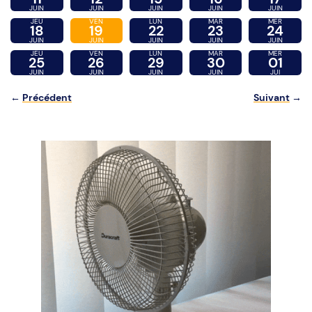
JUIN
JUIN
JUIN
JUIN
JUIN
JEU
VEN
LUN
MAR
MER
18
19
22
23
24
JUIN
JUIN
JUIN
JUIN
JUIN
JEU
VEN
LUN
MAR
MER
25
26
29
30
01
JUIN
JUIN
JUIN
JUIN
JUI
←
Précédent
Suivant
→