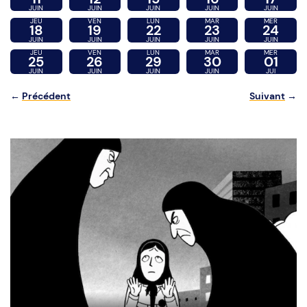
JUIN
JUIN
JUIN
JUIN
JUIN
JEU
VEN
LUN
MAR
MER
18
19
22
23
24
JUIN
JUIN
JUIN
JUIN
JUIN
JEU
VEN
LUN
MAR
MER
25
26
29
30
01
JUIN
JUIN
JUIN
JUIN
JUI
←
Précédent
Suivant
→