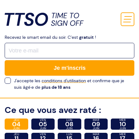
Recevez le smart email du soir. C’est
gratuit
!
Je m'inscris
J'accepte les
conditions d'utilisation
et confirme que je
suis âgé·e de
plus de 18 ans
Ce que vous avez raté :
JEU
VEN
LUN
MAR
MER
04
05
08
09
10
JUIN
JUIN
JUIN
JUIN
JUIN
JEU
VEN
LUN
MAR
MER
11
12
15
16
17