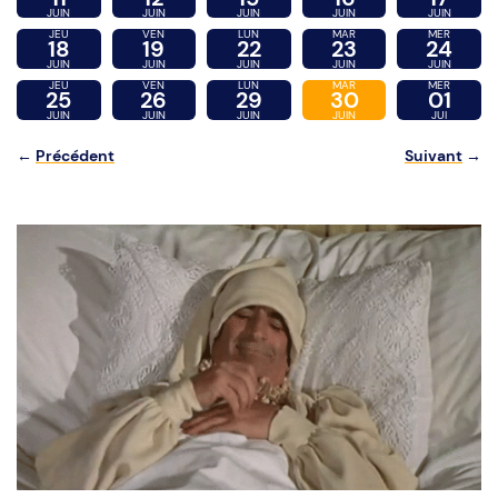
JUIN
JUIN
JUIN
JUIN
JUIN
JEU
VEN
LUN
MAR
MER
18
19
22
23
24
JUIN
JUIN
JUIN
JUIN
JUIN
JEU
VEN
LUN
MAR
MER
25
26
29
30
01
JUIN
JUIN
JUIN
JUIN
JUI
←
Précédent
Suivant
→