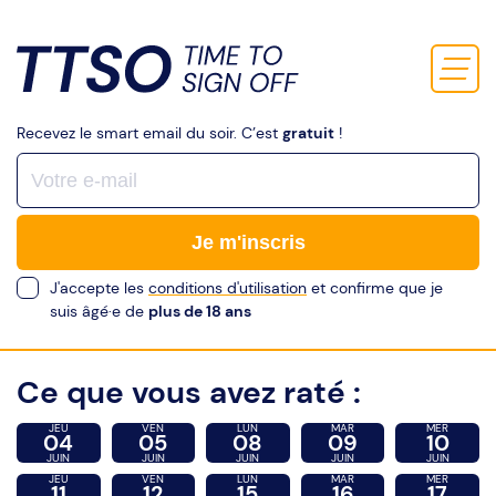
Recevez le smart email du soir. C’est
gratuit
!
Je m'inscris
J'accepte les
conditions d'utilisation
et confirme que je
suis âgé·e de
plus de 18 ans
Ce que vous avez raté :
JEU
VEN
LUN
MAR
MER
04
05
08
09
10
JUIN
JUIN
JUIN
JUIN
JUIN
JEU
VEN
LUN
MAR
MER
11
12
15
16
17