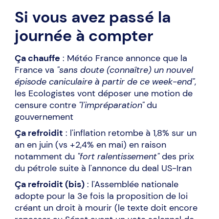
Si vous avez passé la
journée à compter
Ça chauffe
: Météo France annonce que la
France va
"sans doute (connaître) un nouvel
épisode caniculaire à partir de ce week-end"
,
les Ecologistes vont déposer une motion de
censure contre
"l'impréparation"
du
gouvernement
Ça refroidit
: l'inflation retombe à 1,8% sur un
an en juin (vs +2,4% en mai) en raison
notamment du
"fort ralentissement"
des prix
du pétrole
suite à l'annonce du deal US-Iran
Ça refroidit (bis)
: l'Assemblée nationale
adopte pour la 3e fois la proposition de loi
créant un droit à mourir (le texte doit encore