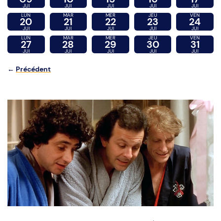
JUI
JUI
JUI
JUI
JUI
LUN
MAR
MER
JEU
VEN
20
21
22
23
24
JUI
JUI
JUI
JUI
JUI
LUN
MAR
MER
JEU
VEN
27
28
29
30
31
JUI
JUI
JUI
JUI
JUI
←
Précédent