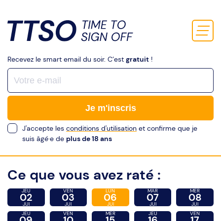
Recevez le smart email du soir. C’est
gratuit
!
Je m'inscris
J'accepte les
conditions d'utilisation
et confirme que je
suis âgé·e de
plus de 18 ans
Ce que vous avez raté :
JEU
VEN
LUN
MAR
MER
02
03
06
07
08
JUI
JUI
JUI
JUI
JUI
JEU
VEN
MER
JEU
VEN
09
10
15
16
17